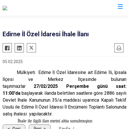
Tekirdağ
Edirne İl Özel İdaresi İhale İlanı
Çerkezköy
Saray
Çorlu
Şarköy
05.02.2025
Hayrabolu
Süleymanpaşa
Malkara
Ergene
Mülkiyeti Edirne İl Özel İdaresine ait Edirne İli, İpsala
İlçesi ve Merkez İlçesinde bulunan
Marmaraereğlisi
Kapaklı
taşınmazlar
27
/02/2025
Perşembe günü saat:
Muratlı
11:00'da
başlayarak ilanda belirtilen saatlere göre
2886 sayılı
Devlet İhale Kanununun 35/a maddesi uyarınca Kapalı Teklif
Usulü ile Edirne İl Özel İdaresi İl Encümeni Toplantı Salonunda
satış ihalesi yapılacaktır.
İhale ile ilgili ilan metni altta sunulmuştur.
Geri
İleri
Sayfa:
/