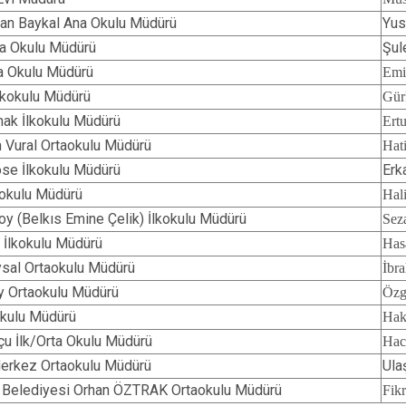
han Baykal Ana Okulu Müdürü
Yus
na Okulu Müdürü
Şul
ta Okulu Müdürü
Em
İlkokulu Müdürü
Gü
ak İlkokulu Müdürü
Ert
m Vural Ortaokulu Müdürü
Hat
se İlkokulu Müdürü
Erk
kokulu Müdürü
Hal
soy (Belkıs Emine Çelik) İlkokulu Müdürü
Se
r İlkokulu Müdürü
Ha
sal Ortaokulu Müdürü
İbr
y Ortaokulu Müdürü
Özg
okulu Müdürü
Ha
çu İlk/Orta Okulu Müdürü
Ha
/Merkez Ortaokulu Müdürü
Ula
 Belediyesi Orhan ÖZTRAK Ortaokulu Müdürü
Fik