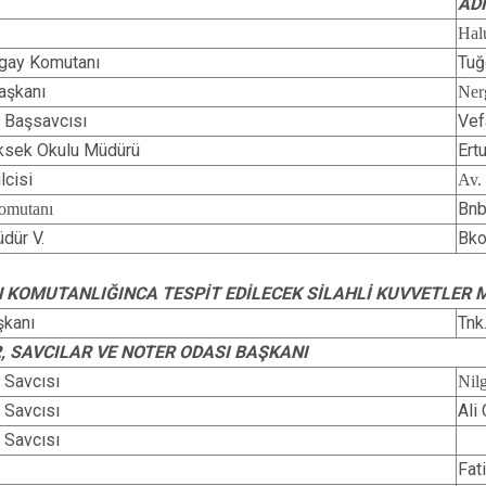
AD
Marmaraereğl
Ha
Muratlı
Tugay Komutanı
Tuğ
aşkanı
Ne
 Başsavcısı
Ve
ksek Okulu Müdürü
Ert
lcisi
Av.
Bnb
omutanı
dür V.
Bko
 KOMUTANLIĞINCA TESPİT EDİLECEK SİLAHLİ KUVVETLER 
şkanı
Tnk
, SAVCILAR VE NOTER ODASI BAŞKANI
 Savcısı
Ni
 Savcısı
Al
 Savcısı
Fat