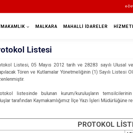
e-De
YMAKAMLIK
MALKARA
MAHALLİ İDARELER
HİZMET
Tekirdağ
rotokol Listesi
otokol Listesi, 05 Mayıs 2012 tarih ve 28283 sayılı Ulusal ve
pılacak Tören ve Kutlamalar Yönetmeliğinin (1) Sayılı Listesi Ola
zenlenmiştir.
otokol listesinde bulunan kurum/kuruluşların temsilcilerinin 
Çerkezköy
uşlar tarafından Kaymakamlığımız İlçe Yazı İşleri Müdürlüğüne res
Çorlu
Hayrabolu
PROTOKOL LİST
Malkara