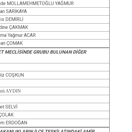
nde MOLLAMEHMETOĞLU YAĞMUR
can SARİKAYA
is DEMİRLİ
dine ÇAKMAK
yma Yağmur ACAR
san ÇOMAK
LET MECLİSİNDE GRUBU BULUNAN DİĞER
diz COŞKUN
snü AYDIN
et SELVİ
 ÇOLAK
em ERDOĞAN
AKANLIKLARIN İLÇE TEŞKİLATINDAKİ AMİR,