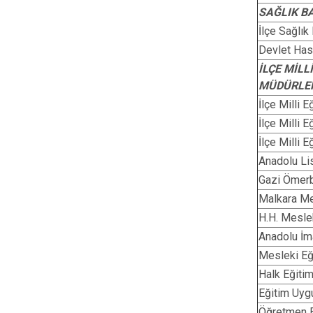
SAĞLIK B
İlçe Sağlı
Devlet Has
İLÇE MİL
MÜDÜRLE
İlçe Milli 
İlçe Milli 
İlçe Milli 
Anadolu Li
Gazi Ömer
Malkara Me
H.H. Mesle
Anadolu İm
Mesleki Eğ
Halk Eğiti
Eğitim Uyg
Öğretmen 