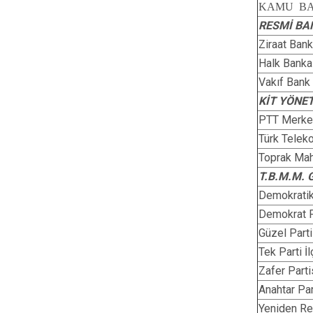
KAMU BA
RESMİ BA
Ziraat Ban
Halk Bank
Vakıf Bank
KİT YÖNET
PTT Merke
Türk Telek
Toprak Mahs
T.B.M.M.
Demokratik
Demokrat P
Güzel Parti
Tek Parti İ
Zafer Parti
Anahtar Par
Yeniden Re