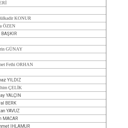
ERİ
ülkadir KONUR
da ÖZEN
l BAŞKIR
srin GÜNAY
et Fethi ORHAN
maz YILDIZ
ahim ÇELİK
ay YALÇIN
al BERK
kan YAVUZ
an MACAR
hmet IHLAMUR