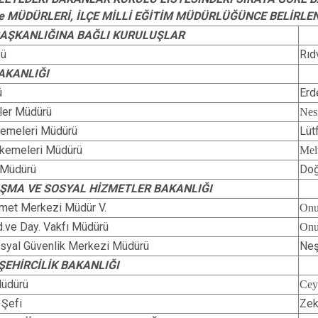
e MÜDÜRLERİ, İLÇE MİLLİ EĞİTİM MÜDÜRLÜĞÜNCE BELİRLE
ŞKANLIĞINA BAĞLI KURULUŞLAR
sü
Rıd
AKANLIĞI
ü
Erd
İşler Müdürü
Nes
emeleri Müdürü
Lü
kemeleri Müdürü
Mel
 Müdürü
Doğ
LIŞMA VE SOSYAL HİZMETLER BAKANLIĞI
met Merkezi Müdür V.
On
d.ve Day. Vakfı Müdürü
On
syal Güvenlik Merkezi Müdürü
Neş
ŞEHİRCİLİK BAKANLIĞI
Müdürü
Ce
 Şefi
Zek