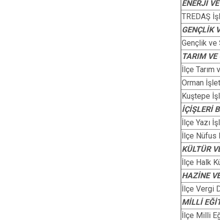
ENERJİ V
TREDAŞ İş
GENÇLİK 
Gençlik ve
TARIM VE
İlçe Tarım
Orman İşle
Kuştepe İş
İÇİŞLERİ 
İlçe Yazı İ
İlçe Nüfus
KÜLTÜR V
İlçe Halk 
HAZİNE V
İlçe Vergi 
MİLLİ EĞİ
İlçe Milli 