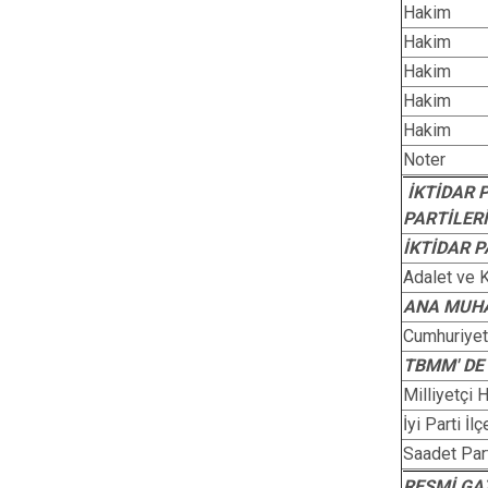
Hakim
Hakim
Hakim
Hakim
Hakim
Noter
İKTİDAR 
PARTİLERİ
İKTİDAR P
Adalet ve 
ANA MUHA
Cumhuriyet 
TBMM' DE
Milliyetçi 
İyi Parti İl
Saadet Part
RESMİ GA