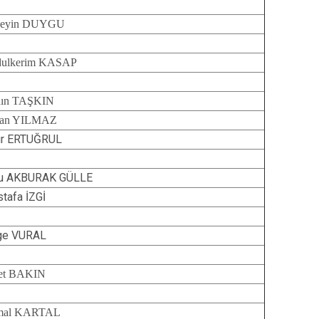
seyin DUYGU
ulkerim KASAP
ın TAŞKIN
san YILMAZ
ur ERTUĞRUL
ru AKBURAK GÜLLE
tafa İZGİ
ge VURAL
et BAKIN
mal KARTAL