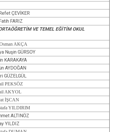
 Refet ÇEVİKER
 Fatih FARIZ
 ORTAÖĞRETİM VE TEMEL EĞİTİM OKUL
 Osman AKÇA
ya Nuşin GÜRSOY
in KARAKAYA
gün AYDOĞAN
ri GÜZELGÜL
ail PEKSÖZ
ail AKYOL
at İŞCAN
tafa YILDIRIM
hmet ALTINÖZ
ay YILDIZ
stafa DUMAN