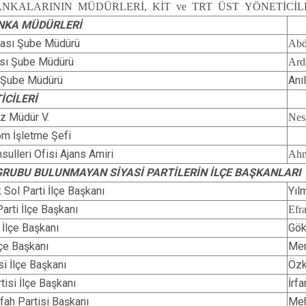
NKALARININ MÜDÜRLERİ, KİT ve TRT ÜST YÖNETİCİL
NKA MÜDÜRLERİ
kası Şube Müdürü
Abd
ası Şube Müdürü
Ar
 Şube Müdürü
Anı
İCİLERİ
z Müdür V.
Ne
om İşletme Şefi
ulleri Ofisi Ajans Amiri
Ahm
 GRUBU BULUNMAYAN SİYASİ PARTİLERİN İLÇE BAŞKANLARI
 Sol Parti İlçe Başkanı
Yıl
arti İlçe Başkanı
Efr
 İlçe Başkanı
Gök
lçe Başkanı
Mer
si İlçe Başkanı
Öz
tisi İlçe Başkanı
İrf
fah Partisi Başkanı
Me