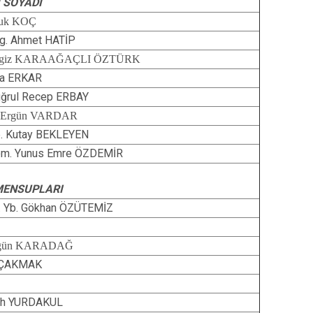
I SOYADI
isi
Kapaklı
luk KOÇ
g. Ahmet HATİP
rgiz KARAAĞAÇLI ÖZTÜRK
fa ERKAR
uğrul Recep ERBAY
 Ergün VARDAR
. Kutay BEKLEYEN
m. Yunus Emre ÖZDEMİR
MENSUPLARI
. Yb. Gökhan ÖZÜTEMİZ
lgün KARADAĞ
i ÇAKMAK
ih YURDAKUL