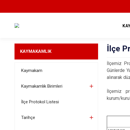
KA
İlçe P
KAYMAKAMLIK
İlçemiz Pr
Günlerde Ya
Kaymakam
alınarak dü
Kaymakamlık Birimleri
İlçemiz pr
kurum/kurul
İlçe Protokol Listesi
Tarihçe