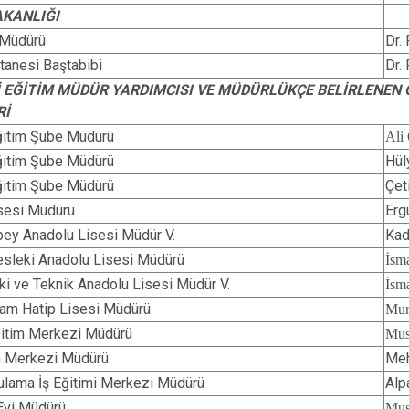
AKANLIĞI
k Müdürü
Dr.
tanesi Baştabibi
Dr.
Lİ EĞİTİM MÜDÜR YARDIMCISI VE MÜDÜRLÜKÇE BELİRLENEN
Rİ
Eğitim Şube Müdürü
Ali
Eğitim Şube Müdürü
Hül
Eğitim Şube Müdürü
Çet
sesi Müdürü
Er
bey Anadolu Lisesi Müdür V.
Kad
sleki Anadolu Lisesi Müdürü
İsm
ki ve Teknik Anadolu Lisesi Müdür V.
İsm
am Hatip Lisesi Müdürü
Mur
itim Merkezi M​üdürü
Mus
m Merkezi Müdürü
Me
ulama İş Eğitimi Merkezi Müdürü
Alp
Evi Müdürü
Mu