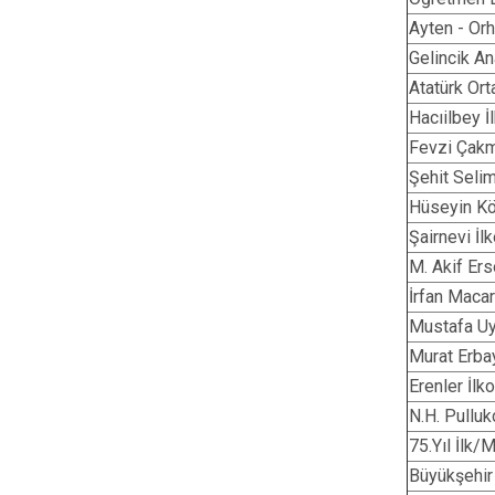
Ayten - Or
Gelincik A
Atatürk Or
Hacıilbey 
Fevzi Çakm
Şehit Seli
Hüseyin Kö
Şairnevi İl
M. Akif Er
İrfan Maca
Mustafa Uy
Murat Erba
Erenler İlk
N.H. Pulluk
75.Yıl İlk
Büyükşehir