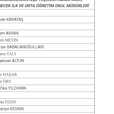
NECEK İLK VE ORTA ÖĞRETİM OKUL MÜDÜRLERİ
van KARATAŞ
em ARINIK
rin METİN
tfiye BABACANOĞULLARI
tem TALİ
ancan ALTUN
ur DAŞAR
ur ÖRS
fika YILDIRAN
yda ÖZEN
eriya KESKİN