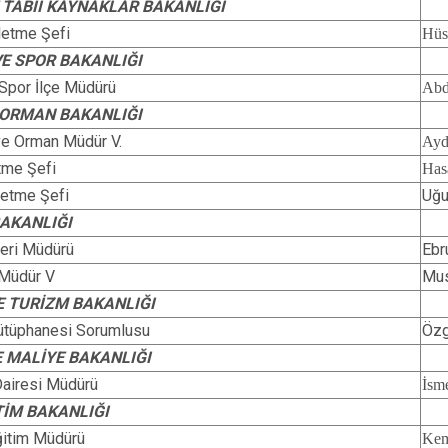
E TABİİ KAYNAKLAR BAKANLIĞI
letme Şefi
Hü
VE SPOR BAKANLIĞI
 Spor İlçe Müdürü
Abd
 ORMAN BAKANLIĞI
 ve Orman Müdür V.
Ayd
tme Şefi
Ha
letme Şefi
Uğ
BAKANLIĞI
şleri Müdürü
Eb
 Müdür V
Mus
E TURİZM BAKANLIĞI
Kütüphanesi Sorumlusu
Öz
E MALİYE BAKANLIĞI
Dairesi Mü​dürü
İsm
TİM BAKANLIĞI
Eğitim Müdürü
Ke