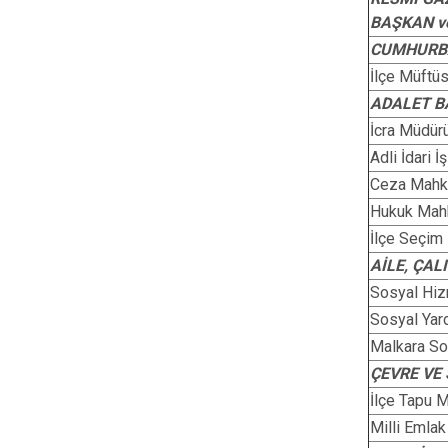
BAŞKAN v
CUMHURBA
İlçe Müftü
ADALET B
İcra Müdür
Adli İdari 
Ceza Mahk
Hukuk Mah
İlçe Seçim
AİLE, ÇA
Sosyal Hiz
Sosyal Yar
Malkara So
ÇEVRE VE 
İlçe Tapu 
Milli Emlak