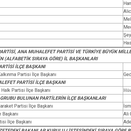
Ha
Ali
Mel
Me
Şe
Ha
PARTİSİ, ANA MUHALEFET PARTİSİ VE TÜRKİYE BÜYÜK MİL
N (ALFABETİK SIRAYA GÖRE) İL BAŞKANLARI
ARTİSİ İLÇE BAŞKANI
Kalkınma Partisi İlçe Başkanı
Ge
LEFET PARTİSİ İLÇE BAŞKANI
Halk Partisi İlçe Başkanı
Hü
 GRUBU BULUNAN PARTİLERİN İLÇE BAŞKANLARI
Haraket Partisi İlçe Başkanı
İsm
çe Başkanı
Ali
isi İlçe Başkanı
Ad
ZETEDEKİ BAKANLAR KURULU LİSTESİNDEKİ SIRAYA GÖRE B