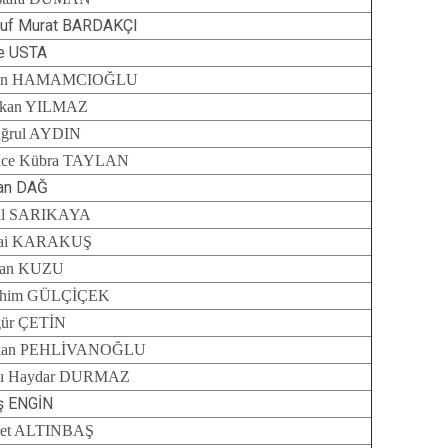
uf Murat BARDAKÇI
e USTA
in HAMAMCIOĞLU
rkan YILMAZ
uğrul AYDIN
ice Kübra TAYLAN
an DAĞ
il SARIKAYA
zai KARAKUŞ
san KUZU
ahim GÜLÇİÇEK
ür ÇETİN
kan PEHLİVANOĞLU
cı Haydar DURMAZ
ş ENGİN
ret ALTINBAŞ