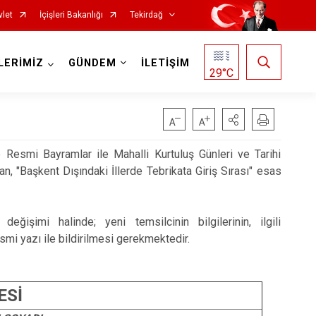
vlet
İçişleri Bakanlığı
Tekirdağ
LERİMİZ
GÜNDEM
İLETİŞİM
29
°C
 Resmi Bayramlar ile Mahalli Kurtuluş Günleri ve Tarihi
n, "Başkent Dışındaki İllerde Tebrikata Giriş Sırası" esas
değişimi halinde; yeni temsilcinin bilgilerinin, ilgili
Saray
mi yazı ile bildirilmesi gerekmektedir.
Şarköy
Süleymanpaşa
ESİ
Ergene