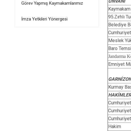
UNVANI
Görev Yapmış Kaymakamlarımız
Kaymakam
95.Zırhlı 
İmza Yetkileri Yönergesi
Belediye B
Cumhuriyet
Meslek Yü
Baro Temsi
Jandarma K
Emniyet Mü
GARNİZON
Kurmay Ba
HAKİMLER
Cumhuriyet
Cumhuriyet
Cumhuriyet
Hakim