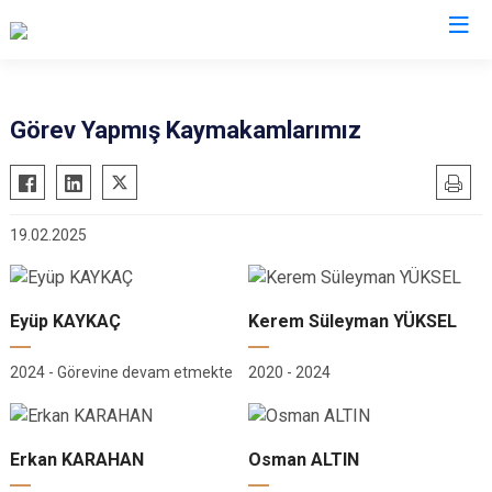
Tekirdağ
Görev Yapmış Kaymakamlarımız
Çerkezköy
Saray
Çorlu
Şarköy
19.02.2025
Hayrabolu
Süleymanpaşa
Malkara
Ergene
Marmaraereğlisi
Kapaklı
Eyüp KAYKAÇ
Kerem Süleyman YÜKSEL
Muratlı
2024 - Görevine devam etmekte
2020 - 2024
Erkan KARAHAN
Osman ALTIN